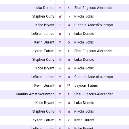
Luka Doncic
۱۱
۸
Shai Gilgeous-Alexander
Stephen Curry
۱۲
۱۰
NIkola Jokic
Kobe Bryant
۶
۱۱
Giannis Antetokounmpo
LeBron James
۱۲
۱۰
Luka Doncic
Kevin Durant
۱۱
۵
NIkola Jokic
Jayson Tatum
۱۱
۶
Shai Gilgeous-Alexander
Stephen Curry
۹
۱۱
Luka Doncic
Kobe Bryant
۸
۱۱
NIkola Jokic
LeBron James
۷
۱۱
Giannis Antetokounmpo
Kevin Durant
۱۲
۱۴
Jayson Tatum
Giannis Antetokounmpo
۱۱
۴
Shai Gilgeous-Alexander
Kobe Bryant
۷
۱۱
Luka Doncic
Stephen Curry
۹
۱۱
NIkola Jokic
Jayson Tatum
۱۱
۷
Kevin Durant
LeBron James
۱۱
۵
Kobe Bryant