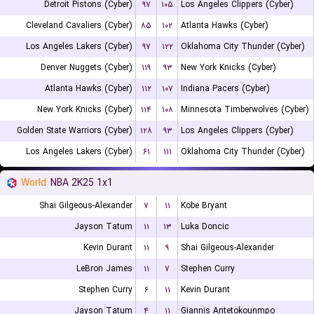
Detroit Pistons (Cyber)
۹۷
۱۰۵
Los Angeles Clippers (Cyber)
Cleveland Cavaliers (Cyber)
۸۵
۱۰۲
Atlanta Hawks (Cyber)
Los Angeles Lakers (Cyber)
۹۷
۱۲۲
Oklahoma City Thunder (Cyber)
Denver Nuggets (Cyber)
۱۱۹
۹۳
New York Knicks (Cyber)
Atlanta Hawks (Cyber)
۱۱۲
۱۰۷
Indiana Pacers (Cyber)
New York Knicks (Cyber)
۱۱۴
۱۰۸
Minnesota Timberwolves (Cyber)
Golden State Warriors (Cyber)
۱۲۸
۹۳
Los Angeles Clippers (Cyber)
Los Angeles Lakers (Cyber)
۶۱
۱۱۱
Oklahoma City Thunder (Cyber)
World
NBA 2K25 1x1
Shai Gilgeous-Alexander
۷
۱۱
Kobe Bryant
Jayson Tatum
۱۱
۱۳
Luka Doncic
Kevin Durant
۱۱
۹
Shai Gilgeous-Alexander
LeBron James
۱۱
۷
Stephen Curry
Stephen Curry
۶
۱۱
Kevin Durant
Jayson Tatum
۴
۱۱
Giannis Antetokounmpo