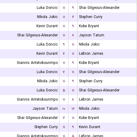
Luka Doncic
۱۱
۹
Shai Gilgeous-Alexander
NIkola Jokic
۱۱
۶
Stephen Curry
Kevin Durant
۱۱
۹
Kobe Bryant
Shai Gilgeous-Alexander
۱۱
۸
Jayson Tatum
Luka Doncic
۹
۱۱
NIkola Jokic
Kevin Durant
۷
۱۱
LeBron James
Giannis Antetokounmpo
۱۱
۹
Kobe Bryant
Luka Doncic
۷
۱۱
Shai Gilgeous-Alexander
NIkola Jokic
۱۱
۹
Stephen Curry
Luka Doncic
۵
۱۱
Shai Gilgeous-Alexander
Giannis Antetokounmpo
۱۱
۸
LeBron James
Jayson Tatum
۱۰
۱۲
NIkola Jokic
Shai Gilgeous-Alexander
۶
۱۱
Kobe Bryant
Stephen Curry
۱۱
۹
Kevin Durant
Giannis Antetokounmpo
۱۱
۵
LeBron James