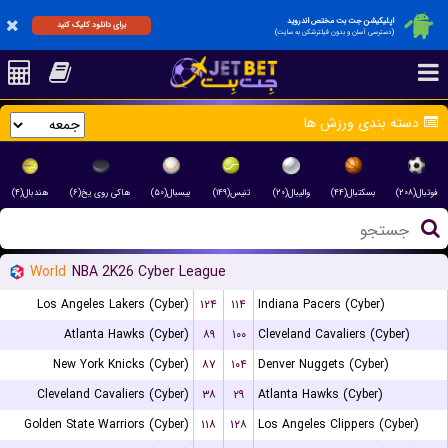
اپلیکیشن جت بت مختص اندروید
برای دانلود کلیک کنید
(دسترسی آسان و بدون فیلترشکن به سایت)
دسته بندی ورزش ها
فوتبال(۲۰۸)
بسکتبال(۴۴)
والیبال(۲۰)
تنیس(۱۴۹)
بیسبال(۵۰)
هاکی روی یخ(۶)
هندبال(۴)
World
NBA 2K26 Cyber League
Los Angeles Lakers (Cyber)
۱۲۴
۱۱۴
Indiana Pacers (Cyber)
Atlanta Hawks (Cyber)
۸۹
۱۰۰
Cleveland Cavaliers (Cyber)
New York Knicks (Cyber)
۸۷
۱۰۴
Denver Nuggets (Cyber)
Cleveland Cavaliers (Cyber)
۳۸
۲۹
Atlanta Hawks (Cyber)
Golden State Warriors (Cyber)
۱۱۸
۱۲۸
Los Angeles Clippers (Cyber)