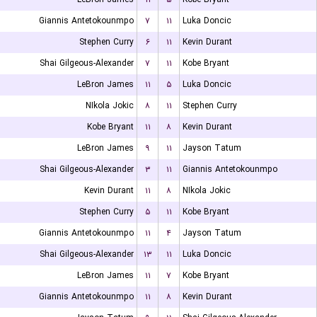
Giannis Antetokounmpo
۷
۱۱
Luka Doncic
Stephen Curry
۶
۱۱
Kevin Durant
Shai Gilgeous-Alexander
۷
۱۱
Kobe Bryant
LeBron James
۱۱
۵
Luka Doncic
NIkola Jokic
۸
۱۱
Stephen Curry
Kobe Bryant
۱۱
۸
Kevin Durant
LeBron James
۹
۱۱
Jayson Tatum
Shai Gilgeous-Alexander
۳
۱۱
Giannis Antetokounmpo
Kevin Durant
۱۱
۸
NIkola Jokic
Stephen Curry
۵
۱۱
Kobe Bryant
Giannis Antetokounmpo
۱۱
۴
Jayson Tatum
Shai Gilgeous-Alexander
۱۳
۱۱
Luka Doncic
LeBron James
۱۱
۷
Kobe Bryant
Giannis Antetokounmpo
۱۱
۸
Kevin Durant