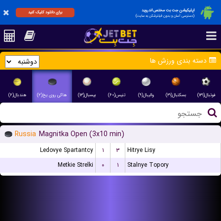
اپلیکیشن جت بت مختص اندروید
برای دانلود کلیک کنید
(دسترسی آسان و بدون فیلترشکن به سایت)
دسته بندی ورزش ها
فوتبال(۱۳۱)
بسکتبال(۳۱)
والیبال(۹)
تنیس(۶۰)
بیسبال(۱۳)
هاکی روی یخ(۲)
هندبال(۶)
Russia
Magnitka Open (3x10 min)
Ledovye Spartantcy
۱
۳
Hitrye Lisy
Metkie Strelki
۰
۱
Stalnye Topory