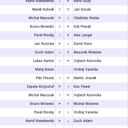
Kamil Kowalewski
۰
۳
Karol Guzy
Marek Kulisek
۲
۳
Jan Kocab
Michal Macurak
۳
۱
Vladislav Reska
Bruno Mrowetz
۲
۳
Erik Precek
Pavel Rissky
۱
۳
Ales Langer
Jan Ruzicka
۳
۰
David Hons
Duch Adam
۰
۳
Mazurek Wieslaw
Lukas Kantor
۱
۳
Vojtech Konvicka
Matej Beran
-
-
Ondrej Varecka
Petr Pesout
۱
۳
Martin Jirasek
Zapala Krzysztof
۳
۱
Kos Pawel
Michal Macurak
۱
۳
Vojtech Konvicka
Bruno Mrowetz
۳
۲
Michal Moravec
Pavel Rissky
۳
۱
Ondrej Varecka
Kamil Kowalewski
۳
۰
Duch Adam