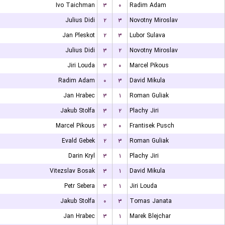
Ivo Taichman
۳
۰
Radim Adam
Julius Didi
۲
۳
Novotny Miroslav
Jan Pleskot
۲
۳
Lubor Sulava
Julius Didi
۳
۲
Novotny Miroslav
Jiri Louda
۳
۰
Marcel Pikous
Radim Adam
۰
۳
David Mikula
Jan Hrabec
۳
۱
Roman Guliak
Jakub Stolfa
۳
۲
Plachy Jiri
Marcel Pikous
۳
۰
Frantisek Pusch
Evald Gebek
۲
۳
Roman Guliak
Darin Kryl
۳
۱
Plachy Jiri
Vitezslav Bosak
۳
۱
David Mikula
Petr Sebera
۳
۱
Jiri Louda
Jakub Stolfa
۰
۳
Tomas Janata
Jan Hrabec
۳
۱
Marek Blejchar