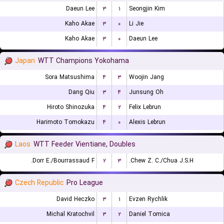
Daeun Lee
۳
۱
Seongjin Kim
Kaho Akae
۳
۰
Li Jie
Kaho Akae
۳
۰
Daeun Lee
Japan
WTT Champions Yokohama
Sora Matsushima
۴
۳
Woojin Jang
Dang Qiu
۳
۴
Junsung Oh
Hiroto Shinozuka
۴
۲
Felix Lebrun
Harimoto Tomokazu
۴
۰
Alexis Lebrun
Laos
WTT Feeder Vientiane, Doubles
Dorr E./Bourrassaud F.
۲
۳
Chew Z. C./Chua J.S.H.
Czech Republic
Pro League
David Heczko
۳
۱
Evzen Rychlik
Michal Kratochvil
۳
۲
Daniel Tomica