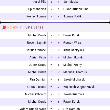
Karel Filip
۱
۰
Jan Muska
Filip Mandrysz
۰
۱
Lukas Krupnik Jnr
Krenek Tomas
-
-
Tomas Fojtik
Poland
TT Elite Series
Michal Durda
۱
۳
Pawel Kurek
Robert Szymik
۲
۳
Roman Wiza
Dariusz Wrobel
۲
۳
Artur Szoltysek
Adrian Fabis
۲
۳
Michal Skorski
Jacek Oracz
۳
۲
Michal Wolny
Michal Durda
۲
۳
Mariusz Adamus
Fira Damian
۳
۲
Jakub Michalski
Oracz Lukasz
۳
۰
Wojciech Wojtaszczyk
Michal Olbrycht
۰
۳
Jakub Kuzmicz
Michal Durda
۳
۲
Pawel Kurek
Adam Ruszkiewicz
۳
۰
Fira Damian