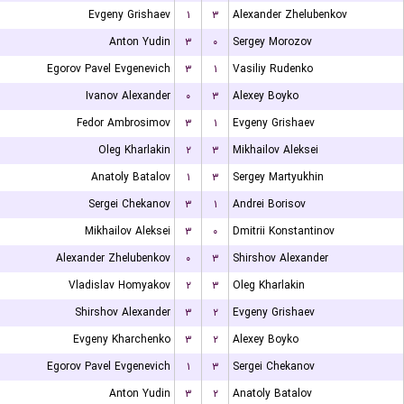
Evgeny Grishaev
۱
۳
Alexander Zhelubenkov
Anton Yudin
۳
۰
Sergey Morozov
Egorov Pavel Evgenevich
۳
۱
Vasiliy Rudenko
Ivanov Alexander
۰
۳
Alexey Boyko
Fedor Ambrosimov
۳
۱
Evgeny Grishaev
Oleg Kharlakin
۲
۳
Mikhailov Aleksei
Anatoly Batalov
۱
۳
Sergey Martyukhin
Sergei Chekanov
۳
۱
Andrei Borisov
Mikhailov Aleksei
۳
۰
Dmitrii Konstantinov
Alexander Zhelubenkov
۰
۳
Shirshov Alexander
Vladislav Homyakov
۲
۳
Oleg Kharlakin
Shirshov Alexander
۳
۲
Evgeny Grishaev
Evgeny Kharchenko
۳
۲
Alexey Boyko
Egorov Pavel Evgenevich
۱
۳
Sergei Chekanov
Anton Yudin
۳
۲
Anatoly Batalov