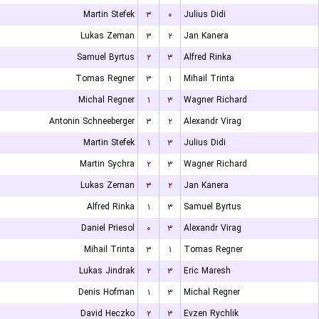
Martin Stefek
۳
۰
Julius Didi
Lukas Zeman
۳
۲
Jan Kanera
Samuel Byrtus
۲
۳
Alfred Rinka
Tomas Regner
۳
۱
Mihail Trinta
Michal Regner
۱
۳
Wagner Richard
Antonin Schneeberger
۳
۲
Alexandr Virag
Martin Stefek
۱
۳
Julius Didi
Martin Sychra
۲
۳
Wagner Richard
Lukas Zeman
۳
۲
Jan Kanera
Alfred Rinka
۱
۳
Samuel Byrtus
Daniel Priesol
۰
۳
Alexandr Virag
Mihail Trinta
۳
۱
Tomas Regner
Lukas Jindrak
۲
۳
Eric Maresh
Denis Hofman
۱
۳
Michal Regner
David Heczko
۲
۳
Evzen Rychlik