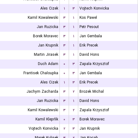
Ales Cizek
۱
۳
Vojtech Konvicka
Kamil Kowalewski
۳
۱
Kos Pawel
Jan Ruzicka
۳
۱
Petr Pesout
Borek Moravec
۳
۱
Jan Gembala
Jan Krupnik
۳
۱
Erik Precek
Martin Jirasek
۳
۱
David Hons
Duch Adam
۰
۳
Zapala Krzysztof
Frantisek Chaloupka
۰
۳
Jan Gembala
Ales Cizek
۱
۳
Erik Precek
Jachym Zacharda
۳
۲
Brozek Michal
Jan Ruzicka
۳
۱
David Hons
Kamil Kowalewski
۳
۲
Zapala Krzysztof
Kamil Kleprlik
۰
۳
Borek Moravec
Vojtech Konvicka
۲
۳
Jan Krupnik
Marek Kulisek
۳
۲
Jan Kocab