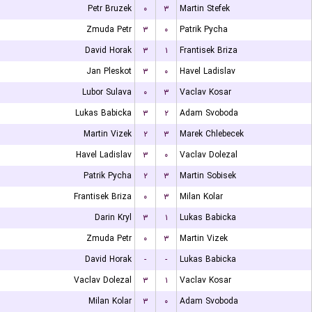
Petr Bruzek
۰
۳
Martin Stefek
Zmuda Petr
۳
۰
Patrik Pycha
David Horak
۳
۱
Frantisek Briza
Jan Pleskot
۳
۰
Havel Ladislav
Lubor Sulava
۰
۳
Vaclav Kosar
Lukas Babicka
۳
۲
Adam Svoboda
Martin Vizek
۲
۳
Marek Chlebecek
Havel Ladislav
۳
۰
Vaclav Dolezal
Patrik Pycha
۲
۳
Martin Sobisek
Frantisek Briza
۰
۳
Milan Kolar
Darin Kryl
۳
۱
Lukas Babicka
Zmuda Petr
۰
۳
Martin Vizek
David Horak
-
-
Lukas Babicka
Vaclav Dolezal
۳
۱
Vaclav Kosar
Milan Kolar
۳
۰
Adam Svoboda