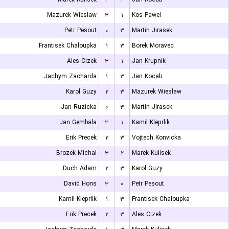
Mazurek Wieslaw
۳
۱
Kos Pawel
Petr Pesout
۰
۳
Martin Jirasek
Frantisek Chaloupka
۱
۳
Borek Moravec
Ales Cizek
۳
۱
Jan Krupnik
Jachym Zacharda
۱
۳
Jan Kocab
Karol Guzy
۲
۳
Mazurek Wieslaw
Jan Ruzicka
۰
۳
Martin Jirasek
Jan Gembala
۳
۱
Kamil Kleprlik
Erik Precek
۲
۳
Vojtech Konvicka
Brozek Michal
۳
۲
Marek Kulisek
Duch Adam
۲
۳
Karol Guzy
David Hons
۳
۰
Petr Pesout
Kamil Kleprlik
۱
۳
Frantisek Chaloupka
Erik Precek
۲
۳
Ales Cizek