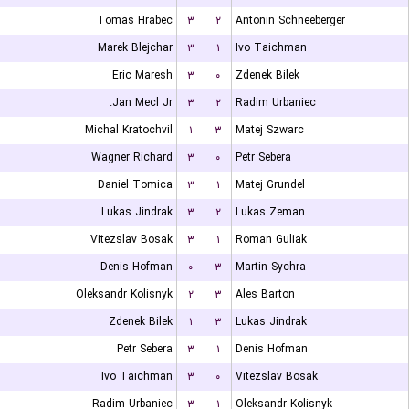
Tomas Hrabec
۳
۲
Antonin Schneeberger
Marek Blejchar
۳
۱
Ivo Taichman
Eric Maresh
۳
۰
Zdenek Bilek
Jan Mecl Jr.
۳
۲
Radim Urbaniec
Michal Kratochvil
۱
۳
Matej Szwarc
Wagner Richard
۳
۰
Petr Sebera
Daniel Tomica
۳
۱
Matej Grundel
Lukas Jindrak
۳
۲
Lukas Zeman
Vitezslav Bosak
۳
۱
Roman Guliak
Denis Hofman
۰
۳
Martin Sychra
Oleksandr Kolisnyk
۲
۳
Ales Barton
Zdenek Bilek
۱
۳
Lukas Jindrak
Petr Sebera
۳
۱
Denis Hofman
Ivo Taichman
۳
۰
Vitezslav Bosak
Radim Urbaniec
۳
۱
Oleksandr Kolisnyk