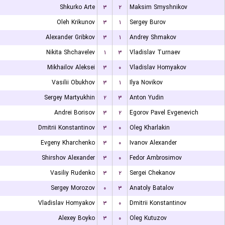
Shkurko Arte
۳
۲
Maksim Smyshnikov
Oleh Krikunov
۳
۱
Sergey Burov
Alexander Gribkov
۳
۱
Andrey Shmakov
Nikita Shchavelev
۱
۳
Vladislav Turnaev
Mikhailov Aleksei
۳
۰
Vladislav Homyakov
Vasilii Obukhov
۳
۱
Ilya Novikov
Sergey Martyukhin
۲
۳
Anton Yudin
Andrei Borisov
۳
۲
Egorov Pavel Evgenevich
Dmitrii Konstantinov
۳
۰
Oleg Kharlakin
Evgeny Kharchenko
۳
۰
Ivanov Alexander
Shirshov Alexander
۳
۰
Fedor Ambrosimov
Vasiliy Rudenko
۳
۲
Sergei Chekanov
Sergey Morozov
۰
۳
Anatoly Batalov
Vladislav Homyakov
۳
۰
Dmitrii Konstantinov
Alexey Boyko
۳
۰
Oleg Kutuzov