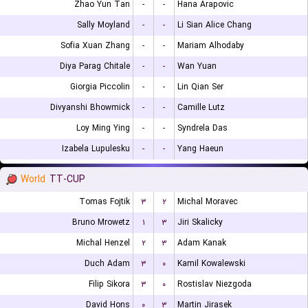
Zhao Yun Tan
-
-
Hana Arapovic
Sally Moyland
-
-
Li Sian Alice Chang
Sofia Xuan Zhang
-
-
Mariam Alhodaby
Diya Parag Chitale
-
-
Wan Yuan
Giorgia Piccolin
-
-
Lin Qian Ser
Divyanshi Bhowmick
-
-
Camille Lutz
Loy Ming Ying
-
-
Syndrela Das
Izabela Lupulesku
-
-
Yang Haeun
World
TT-CUP
Tomas Fojtik
۳
۲
Michal Moravec
Bruno Mrowetz
۱
۳
Jiri Skalicky
Michal Henzel
۲
۳
Adam Kanak
Duch Adam
۳
۰
Kamil Kowalewski
Filip Sikora
۳
۰
Rostislav Niezgoda
David Hons
۰
۳
Martin Jirasek