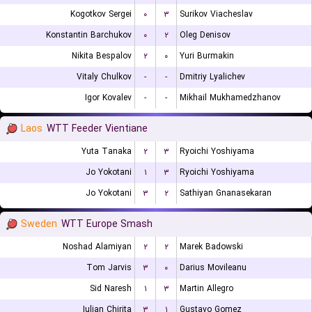
Kogotkov Sergei
۰
۳
Surikov Viacheslav
Konstantin Barchukov
۰
۲
Oleg Denisov
Nikita Bespalov
۲
۰
Yuri Burmakin
Vitaly Chulkov
-
-
Dmitriy Lyalichev
Igor Kovalev
-
-
Mikhail Mukhamedzhanov
Laos
WTT Feeder Vientiane
Yuta Tanaka
۲
۳
Ryoichi Yoshiyama
Jo Yokotani
۱
۳
Ryoichi Yoshiyama
Jo Yokotani
۳
۲
Sathiyan Gnanasekaran
Sweden
WTT Europe Smash
Noshad Alamiyan
۲
۲
Marek Badowski
Tom Jarvis
۳
۰
Darius Movileanu
Sid Naresh
۱
۳
Martin Allegro
Iulian Chirita
۳
۱
Gustavo Gomez