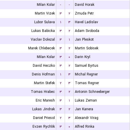
Milan Kolar
-
-
David Horak
Martin Vizek
۳
۲
Zmuda Petr
Lubor Sulava
۱
۳
Havel Ladislav
Lukas Babicka
۳
۲
Adam Svoboda
Vaclav Dolezal
۳
۱
Jan Pleskot
Marek Chlebecek
۳
۲
Martin Sobisek
Milan Kolar
۳
۰
Darin Kryl
David Heczko
۳
۲
Samuel Byrtus
Denis Hofman
۱
۳
Michal Regner
Martin Stefek
۲
۳
Tomas Regner
Tomas Hrabec
۳
۲
Antonin Schneeberger
Eric Maresh
۳
۱
Lukas Zeman
Lukas Jindrak
۳
۲
Jan Kanera
Daniel Priesol
۲
۳
Alexandr Virag
Evzen Rychlik
۳
۰
Alfred Rinka