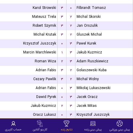
Karol Strowski
۳
۰
Filbrandt Tomasz
Mateusz Trela
۳
۲
Michal Skorski
Robert Szymik
۳
۲
Jan Orszulik
Michal Krutak
۳
۲
Gluszek Michal
Krzysztof Juszczyk
۰
۳
Pawel Kurek
Marcin Marchlewski
۱
۳
Jakub Kuzmicz
Roman Wiza
۲
۳
Adam Ruszkiewicz
Adrian Fabis
۳
۲
Golaszewski Kuba
Cezary Pawlik
۳
۲
Michal Wolny
Adrian Fabis
۰
۳
Mikolaj Lukaszewski
Dawid Pyrek
۰
۳
Jacek Oracz
Jakub Kuzmicz
۲
۳
Jacek Mitas
Oracz Lukasz
۰
۳
Krzysztof Juszczyk
Michal Skorski
۰
۳
Golaszewski Kuba
پیش بینی ورزشی
پیش بینی زنده
نتایج زنده
کازینو آنلاین
حساب کاربری
Robert Szymik
۳
۰
Adam Ruszkiewicz