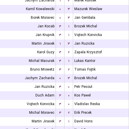
Jachym Zacharda
۱
۳
Marek Kulisek
Kamil Kowalewski
۰
۳
Mazurek Wieslaw
Borek Moravec
۰
۳
Jan Gembala
Jan Kocab
۳
۱
Brozek Michal
Jan Krupnik
۳
۱
Vojtech Konvicka
Martin Jirasek
۱
۳
Jan Ruzicka
Karol Guzy
۳
۲
Zapala Krzysztof
Michal Macurak
۳
۱
Lukas Kantor
Bruno Mrowetz
۳
۲
Tomas Fojtik
Jachym Zacharda
۰
۳
Brozek Michal
Jan Ruzicka
۳
۰
Petr Pesout
Duch Adam
۳
۰
Kos Pawel
Vojtech Konvicka
۳
۰
Vladislav Reska
Michal Moravec
۳
۲
Erik Precek
Martin Jirasek
۳
۱
David Hons