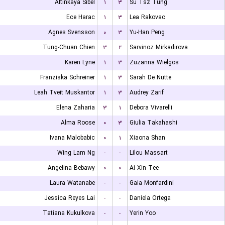
Altinkaya Sibel
۱
۳
Su Tsz Tung
Ece Harac
۱
۳
Lea Rakovac
Agnes Svensson
۰
۳
Yu-Han Peng
Tung-Chuan Chien
۳
۲
Sarvinoz Mirkadirova
Karen Lyne
۱
۳
Zuzanna Wielgos
Franziska Schreiner
۱
۳
Sarah De Nutte
Leah Tveit Muskantor
۱
۳
Audrey Zarif
Elena Zaharia
۳
۱
Debora Vivarelli
Alma Roose
۰
۳
Giulia Takahashi
Ivana Malobabic
۰
۱
Xiaona Shan
Wing Lam Ng
-
-
Lilou Massart
Angelina Bebawy
۰
۰
Ai Xin Tee
Laura Watanabe
-
-
Gaia Monfardini
Jessica Reyes Lai
-
-
Daniela Ortega
Tatiana Kukulkova
-
-
Yerin Yoo