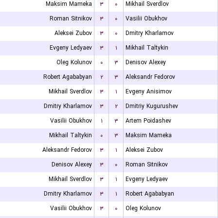
Maksim Mameka
۳
۰
Mikhail Sverdlov
Roman Sitnikov
۳
۰
Vasilii Obukhov
Aleksei Zubov
۳
۰
Dmitry Kharlamov
Evgeny Ledyaev
۳
۱
Mikhail Taltykin
Oleg Kolunov
۰
۳
Denisov Alexey
Robert Agababyan
۲
۳
Aleksandr Fedorov
Mikhail Sverdlov
۳
۱
Evgeny Anisimov
Dmitry Kharlamov
۳
۲
Dmitriy Kugurushev
Vasilii Obukhov
۱
۳
Artem Poidashev
Mikhail Taltykin
۰
۳
Maksim Mameka
Aleksandr Fedorov
۳
۱
Aleksei Zubov
Denisov Alexey
۳
۰
Roman Sitnikov
Mikhail Sverdlov
۳
۱
Evgeny Ledyaev
Dmitry Kharlamov
۳
۱
Robert Agababyan
Vasilii Obukhov
۳
۰
Oleg Kolunov