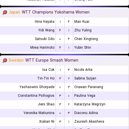
Japan
WTT Champions Yokohama Women
Hina Hayata
۱
۴
Man Kuai
Yidi Wang
۴
۱
Zhu Yuling
Satsuki Odo
۰
۴
Chen Xingtong
Miwa Harimoto
۴
۱
Yubin Shin
Sweden
WTT Europe Smash Women
Isa Cok
۱
۳
Nicole Arlia
Tin-Tin Ho
۳
۲
Sabina Surjan
Yashaswini Ghorpade
۰
۳
Orawan Paranang
Constantina Psihogios
۳
۰
Paulina Vega
Jieni Shao
۳
۲
Katarzyna Wegrzyn
Veronika Matiunina
۰
۳
Diaconu Adina
Xialian Ni
۳
۱
Zauresh Akasheva