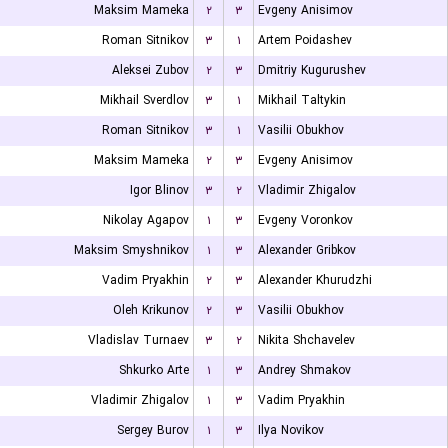
Maksim Mameka
۲
۳
Evgeny Anisimov
Roman Sitnikov
۳
۱
Artem Poidashev
Aleksei Zubov
۲
۳
Dmitriy Kugurushev
Mikhail Sverdlov
۳
۱
Mikhail Taltykin
Roman Sitnikov
۳
۱
Vasilii Obukhov
Maksim Mameka
۲
۳
Evgeny Anisimov
Igor Blinov
۳
۲
Vladimir Zhigalov
Nikolay Agapov
۱
۳
Evgeny Voronkov
Maksim Smyshnikov
۱
۳
Alexander Gribkov
Vadim Pryakhin
۲
۳
Alexander Khurudzhi
Oleh Krikunov
۲
۳
Vasilii Obukhov
Vladislav Turnaev
۳
۲
Nikita Shchavelev
Shkurko Arte
۱
۳
Andrey Shmakov
Vladimir Zhigalov
۱
۳
Vadim Pryakhin
Sergey Burov
۱
۳
Ilya Novikov