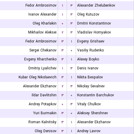
Fedor Ambrosimov
۱
۳
Alexander Zhelubenkov
Ivanov Alexander
۱
۳
Oleg Kutuzov
Oleg Kharlakin
۰
۳
Dmitrii Konstantinov
Mikhailov Aleksei
۲
۳
Vladislav Homyakov
Fedor Ambrosimov
۳
۱
Evgeny Grishaev
Sergei Chekanov
۳
۰
Vasiliy Rudenko
Evgeny Kharchenko
۳
۱
Alexey Boyko
Dmitriy Lyalichev
۱
۳
Denis Ivanov
Kubar Oleg Nikolaevich
۳
۱
Nikita Bespalov
Alexander Ekzhanov
۲
۳
Nikolay Sevalnev
Ildar Davlitshin
۳
۰
Konstantin Barchukov
Andrey Potapkov
۰
۳
Vitaly Chulkov
Yuri Burmakin
۳
۰
Aleksey Shershnev
Roman Kalnitsky
۳
۱
Alexander Ekzhanov
Oleg Denisov
۳
۱
Andrey Lavrov