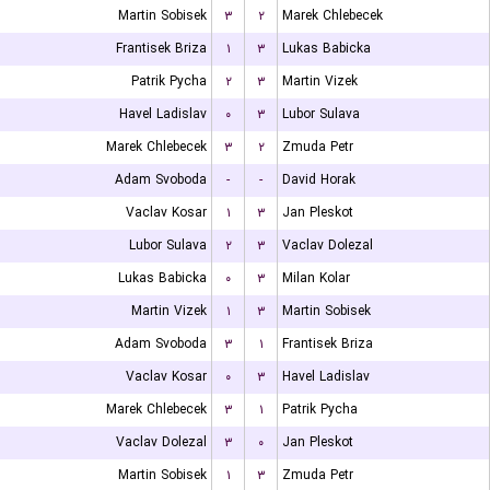
Martin Sobisek
۳
۲
Marek Chlebecek
Frantisek Briza
۱
۳
Lukas Babicka
Patrik Pycha
۲
۳
Martin Vizek
Havel Ladislav
۰
۳
Lubor Sulava
Marek Chlebecek
۳
۲
Zmuda Petr
Adam Svoboda
-
-
David Horak
Vaclav Kosar
۱
۳
Jan Pleskot
Lubor Sulava
۲
۳
Vaclav Dolezal
Lukas Babicka
۰
۳
Milan Kolar
Martin Vizek
۱
۳
Martin Sobisek
Adam Svoboda
۳
۱
Frantisek Briza
Vaclav Kosar
۰
۳
Havel Ladislav
Marek Chlebecek
۳
۱
Patrik Pycha
Vaclav Dolezal
۳
۰
Jan Pleskot
Martin Sobisek
۱
۳
Zmuda Petr