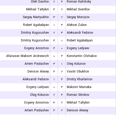
Oleh Danilov
۲
۳
Roman Kalnitsky
Mikhail Taltykin
۳
۲
Mikhail Sverdlov
Sergey Martyukhin
۳
۲
Sergey Morozov
Robert Agababyan
۱
۳
Aleksei Zubov
Dmitriy Kugurushev
۲
۳
Aleksandr Fedorov
Dmitriy Kugurushev
۳
۰
Robert Agababyan
Evgeny Anisimov
۳
۰
Evgeny Ledyaev
Afanasev Maksim Andreevich
۰
۳
Konstantin Olshakov
Artem Poidashev
۳
۱
Oleg Kolunov
Denisov Alexey
۳
۲
Vasilii Obukhov
Aleksandr Fedorov
۱
۳
Dmitry Kharlamov
Evgeny Ledyaev
۰
۳
Maksim Mameka
Oleg Kolunov
۲
۳
Roman Sitnikov
Evgeny Anisimov
۳
۲
Mikhail Taltykin
Artem Poidashev
۳
۲
Denisov Alexey