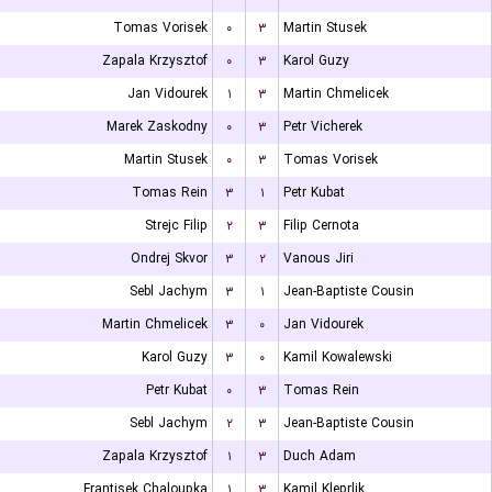
Tomas Vorisek
۰
۳
Martin Stusek
Zapala Krzysztof
۰
۳
Karol Guzy
Jan Vidourek
۱
۳
Martin Chmelicek
Marek Zaskodny
۰
۳
Petr Vicherek
Martin Stusek
۰
۳
Tomas Vorisek
Tomas Rein
۳
۱
Petr Kubat
Strejc Filip
۲
۳
Filip Cernota
Ondrej Skvor
۳
۲
Vanous Jiri
Sebl Jachym
۳
۱
Jean-Baptiste Cousin
Martin Chmelicek
۳
۰
Jan Vidourek
Karol Guzy
۳
۰
Kamil Kowalewski
Petr Kubat
۰
۳
Tomas Rein
Sebl Jachym
۲
۳
Jean-Baptiste Cousin
Zapala Krzysztof
۱
۳
Duch Adam
Frantisek Chaloupka
۱
۳
Kamil Kleprlik