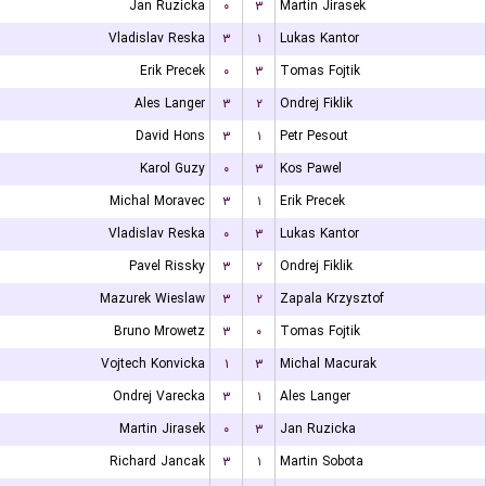
Jan Ruzicka
۰
۳
Martin Jirasek
Vladislav Reska
۳
۱
Lukas Kantor
Erik Precek
۰
۳
Tomas Fojtik
Ales Langer
۳
۲
Ondrej Fiklik
David Hons
۳
۱
Petr Pesout
Karol Guzy
۰
۳
Kos Pawel
Michal Moravec
۳
۱
Erik Precek
Vladislav Reska
۰
۳
Lukas Kantor
Pavel Rissky
۳
۲
Ondrej Fiklik
Mazurek Wieslaw
۳
۲
Zapala Krzysztof
Bruno Mrowetz
۳
۰
Tomas Fojtik
Vojtech Konvicka
۱
۳
Michal Macurak
Ondrej Varecka
۳
۱
Ales Langer
Martin Jirasek
۰
۳
Jan Ruzicka
Richard Jancak
۳
۱
Martin Sobota