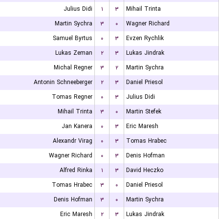
Julius Didi
۱
۳
Mihail Trinta
Martin Sychra
۳
۰
Wagner Richard
Samuel Byrtus
۰
۳
Evzen Rychlik
Lukas Zeman
۲
۳
Lukas Jindrak
Michal Regner
۳
۲
Martin Sychra
Antonin Schneeberger
۲
۳
Daniel Priesol
Tomas Regner
۰
۳
Julius Didi
Mihail Trinta
۳
۰
Martin Stefek
Jan Kanera
۰
۳
Eric Maresh
Alexandr Virag
۰
۳
Tomas Hrabec
Wagner Richard
۰
۳
Denis Hofman
Alfred Rinka
۱
۳
David Heczko
Tomas Hrabec
۳
۰
Daniel Priesol
Denis Hofman
۳
۰
Martin Sychra
Eric Maresh
۲
۳
Lukas Jindrak