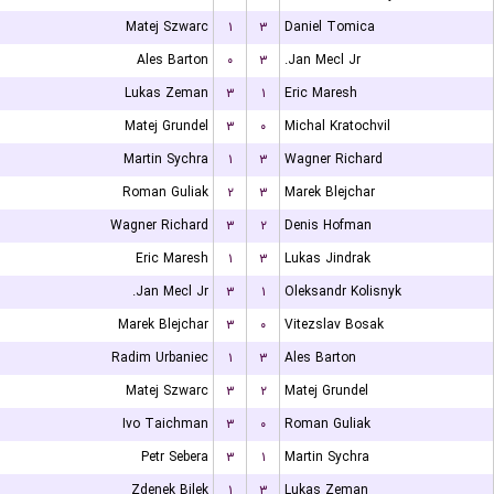
Matej Szwarc
۱
۳
Daniel Tomica
Ales Barton
۰
۳
Jan Mecl Jr.
Lukas Zeman
۳
۱
Eric Maresh
Matej Grundel
۳
۰
Michal Kratochvil
Martin Sychra
۱
۳
Wagner Richard
Roman Guliak
۲
۳
Marek Blejchar
Wagner Richard
۳
۲
Denis Hofman
Eric Maresh
۱
۳
Lukas Jindrak
Jan Mecl Jr.
۳
۱
Oleksandr Kolisnyk
Marek Blejchar
۳
۰
Vitezslav Bosak
Radim Urbaniec
۱
۳
Ales Barton
Matej Szwarc
۳
۲
Matej Grundel
Ivo Taichman
۳
۰
Roman Guliak
Petr Sebera
۳
۱
Martin Sychra
Zdenek Bilek
۱
۳
Lukas Zeman