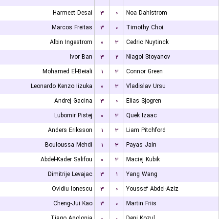
Harmeet Desai
۳
۰
Noa Dahlstrom
Marcos Freitas
۳
۰
Timothy Choi
Albin Ingestrom
۰
۳
Cedric Nuytinck
Ivor Ban
۳
۲
Niagol Stoyanov
Mohamed El-Beiali
۱
۳
Connor Green
Leonardo Kenzo Iizuka
۰
۳
Vladislav Ursu
Andrej Gacina
۳
۰
Elias Sjogren
Lubomir Pistej
۰
۳
Quek Izaac
Anders Eriksson
۱
۳
Liam Pitchford
Bouloussa Mehdi
۱
۳
Payas Jain
Abdel-Kader Salifou
۰
۳
Maciej Kubik
Dimitrije Levajac
۳
۱
Yang Wang
Ovidiu Ionescu
۳
۰
Youssef Abdel-Aziz
Cheng-Jui Kao
۳
۰
Martin Friis
Tiago Apolonia
-
-
Deni Kozul