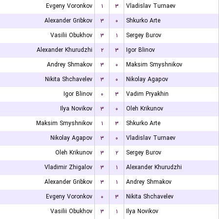
Evgeny Voronkov
۱
۳
Vladislav Turnaev
Alexander Gribkov
۳
۰
Shkurko Arte
Vasilii Obukhov
۳
۱
Sergey Burov
Alexander Khurudzhi
۲
۳
Igor Blinov
Andrey Shmakov
۳
۰
Maksim Smyshnikov
Nikita Shchavelev
۳
۰
Nikolay Agapov
Igor Blinov
۰
۳
Vadim Pryakhin
Ilya Novikov
۳
۰
Oleh Krikunov
Maksim Smyshnikov
۱
۳
Shkurko Arte
Nikolay Agapov
۳
۰
Vladislav Turnaev
Oleh Krikunov
۳
۲
Sergey Burov
Vladimir Zhigalov
۳
۱
Alexander Khurudzhi
Alexander Gribkov
۳
۱
Andrey Shmakov
Evgeny Voronkov
۰
۳
Nikita Shchavelev
Vasilii Obukhov
۳
۱
Ilya Novikov