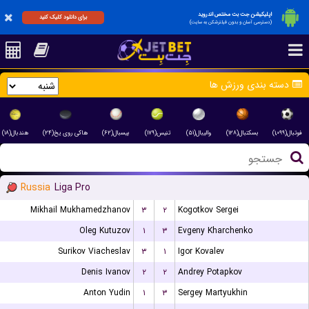
اپلیکیشن جت بت مختص اندروید
برای دانلود کلیک کنید
(دسترسی آسان و بدون فیلترشکن به سایت)
دسته بندی ورزش ها
فوتبال(۱,۰۹۹)
بسکتبال(۱۲۸)
والیبال(۵۱)
تنیس(۱۷۹)
بیسبال(۶۲)
هاکی روی یخ(۲۴)
هندبال(۱۸)
Russia
Liga Pro
Mikhail Mukhamedzhanov
۳
۲
Kogotkov Sergei
Oleg Kutuzov
۱
۳
Evgeny Kharchenko
Surikov Viacheslav
۳
۱
Igor Kovalev
Denis Ivanov
۲
۲
Andrey Potapkov
Anton Yudin
۱
۳
Sergey Martyukhin