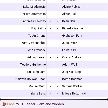
Luka Mladenovic
-
-
Alvaro Robles
Nikita Artemenko
-
-
Akash Pal
Andreas Levenko
-
-
Dean Shu
Filip Zeljko
-
-
Ricardo Walther
Yu-An Chang
-
-
Gyuhyeon Park
Wim Verdonschot
-
-
Juan Perez
John Oyebode
-
-
Edward Ly
Aditya Sareen
-
-
Csaba Andras
Teodoro Guilherme
-
-
Adam Wallin
Siu Hang Lam
-
-
Jing-Kai Hung
Baldwin Ho Wah Chan
-
-
Botha Bosman
Matteo Mutti
-
-
Samuel Walker
Ylane Batix
-
-
Milosz Redzimski
Laos
WTT Feeder Vientiane Women