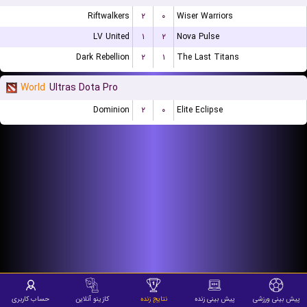
Riftwalkers
۲
۰
Wiser Warriors
LV United
۱
۲
Nova Pulse
Dark Rebellion
۲
۱
The Last Titans
World
Ultras Dota Pro
Dominion
۲
۰
Elite Eclipse
پیش بینی ورزشی
پیش بینی زنده
نتایج زنده
کازینو آنلاین
حساب کاربری