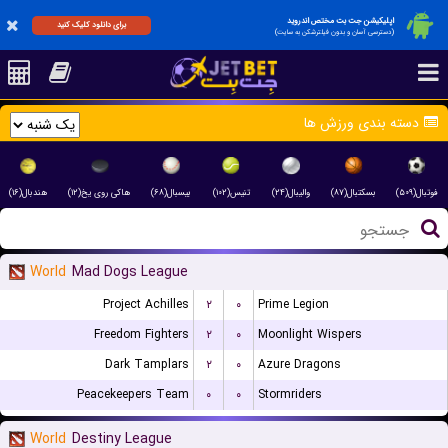
اپلیکیشن جت بت مختص اندروید
برای دانلود کلیک کنید
(دسترسی آسان و بدون فیلترشکن به سایت)
دسته بندی ورزش ها
فوتبال(۵۰۹)
بسکتبال(۸۷)
والیبال(۲۴)
تنیس(۱۰۲)
بیسبال(۶۸)
هاکی روی یخ(۱۲)
هندبال(۱۶)
World
Mad Dogs League
Project Achilles
۲
۰
Prime Legion
Freedom Fighters
۲
۰
Moonlight Wispers
Dark Tamplars
۲
۰
Azure Dragons
Peacekeepers Team
۰
۰
Stormriders
World
Destiny League