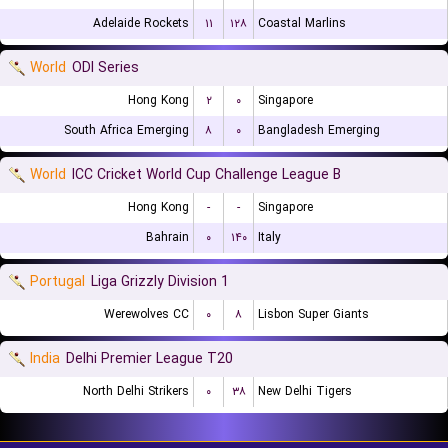
Adelaide Rockets
۱۱
۱۲۸
Coastal Marlins
World
ODI Series
Hong Kong
۲
۰
Singapore
South Africa Emerging
۸
۰
Bangladesh Emerging
World
ICC Cricket World Cup Challenge League B
Hong Kong
-
-
Singapore
Bahrain
۰
۱۴۰
Italy
Portugal
Liga Grizzly Division 1
Werewolves CC
۰
۸
Lisbon Super Giants
India
Delhi Premier League T20
North Delhi Strikers
۰
۳۸
New Delhi Tigers