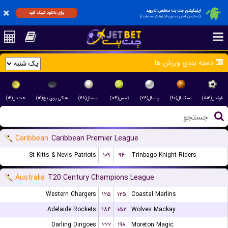
اپلیکیشن جت بت مختص اندروید
برای دانلود کلیک کنید
(دسترسی آسان و بدون فیلترشکن به سایت)
دسته بندی ورزش ها
فوتبال(۵۱۲)
بسکتبال(۹۰)
والیبال(۲۶)
تنیس(۱۰۴)
بیسبال(۶۸)
هاکی روی یخ(۱۲)
هندبال(۱۶)
Caribbean
Caribbean Premier League
St Kitts & Nevis Patriots
۱۰۹
۹۴
Trinbago Knight Riders
Australia
T20 Century Champions League
Western Chargers
۱۲۵
۱۲۵
Coastal Marlins
Adelaide Rockets
۱۸۴
۱۵۲
Wolves Mackay
Darling Dingoes
۲۲۲
۱۹۸
Moreton Magic