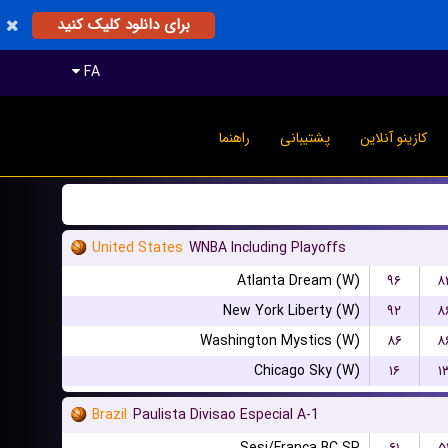
برای دانلود کلیک کنید
FA
کازینو آنلاین
پشتیبانی
راهنما
United States
WNBA Including Playoffs
Atlanta Dream (W)
۹۶
۸
New York Liberty (W)
۹۲
۸
Washington Mystics (W)
۸۶
۸
Chicago Sky (W)
۱۶
۱
Brazil
Paulista Divisao Especial A-1