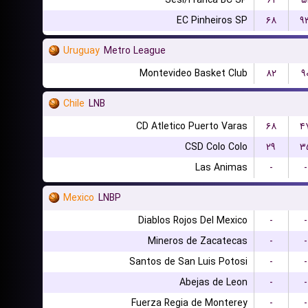
Sesi/Franca BC SP
۶۱
۵
EC Pinheiros SP
۶۸
۹
Uruguay
Metro League
Montevideo Basket Club
۸۲
۹
Chile
LNB
CD Atletico Puerto Varas
۶۸
۴
CSD Colo Colo
۲۹
۳
Las Animas
-
-
Mexico
LNBP
Diablos Rojos Del Mexico
-
-
Mineros de Zacatecas
-
-
Santos de San Luis Potosi
-
-
Abejas de Leon
-
-
Fuerza Regia de Monterey
-
-