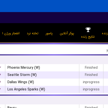
نده
پوکر آنلاین
پاسور
تخته نرد
انفجار ورژن ۱
نتایج زنده
۲
Phoenix Mercury (W)
Finished
۶
Seattle Storm (W)
Finished
۶
Dallas Wings (W)
inprogress
۳
Los Angeles Sparks (W)
inprogress