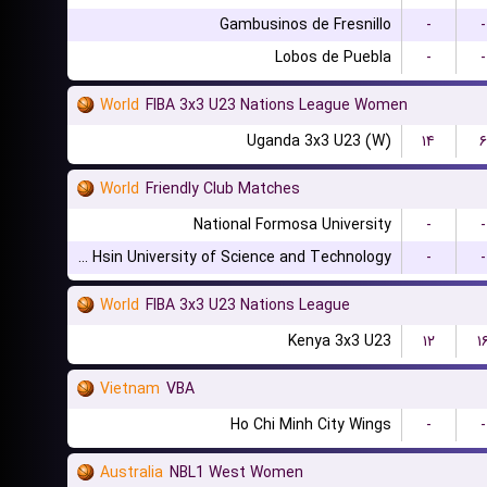
Gambusinos de Fresnillo
-
-
Lobos de Puebla
-
-
World
FIBA 3x3 U23 Nations League Women
Uganda 3x3 U23 (W)
۱۴
۶
World
Friendly Club Matches
National Formosa University
-
-
Chien Hsin University of Science and Technology
-
-
World
FIBA 3x3 U23 Nations League
Kenya 3x3 U23
۱۲
۱
Vietnam
VBA
Ho Chi Minh City Wings
-
-
Australia
NBL1 West Women