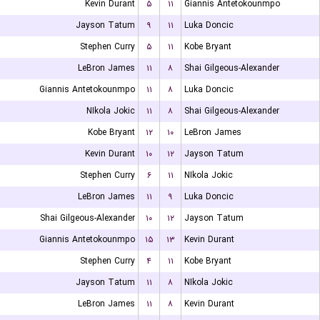
Kevin Durant
۵
۱۱
Giannis Antetokounmpo
Jayson Tatum
۹
۱۱
Luka Doncic
Stephen Curry
۵
۱۱
Kobe Bryant
LeBron James
۱۱
۸
Shai Gilgeous-Alexander
Giannis Antetokounmpo
۱۱
۸
Luka Doncic
NIkola Jokic
۱۱
۸
Shai Gilgeous-Alexander
Kobe Bryant
۱۲
۱۰
LeBron James
Kevin Durant
۱۰
۱۲
Jayson Tatum
Stephen Curry
۶
۱۱
NIkola Jokic
LeBron James
۱۱
۹
Luka Doncic
Shai Gilgeous-Alexander
۱۰
۱۲
Jayson Tatum
Giannis Antetokounmpo
۱۵
۱۳
Kevin Durant
Stephen Curry
۴
۱۱
Kobe Bryant
Jayson Tatum
۱۱
۸
NIkola Jokic
LeBron James
۱۱
۸
Kevin Durant