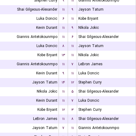
Stephen Curry
۹
۱۱
Giannis Antetokounmpo
Shai Gilgeous-Alexander
۱۱
۹
Jayson Tatum
Luka Doncic
۶
۱۱
Kobe Bryant
Kevin Durant
۱۱
۹
NIkola Jokic
Giannis Antetokounmpo
۱۱
۶
Shai Gilgeous-Alexander
Luka Doncic
۸
۱۱
Jayson Tatum
Kobe Bryant
۱۳
۱۱
NIkola Jokic
Giannis Antetokounmpo
۱۱
۷
LeBron James
Kevin Durant
۹
۱۱
Luka Doncic
Jayson Tatum
۱۴
۱۲
Stephen Curry
NIkola Jokic
۱۱
۵
Shai Gilgeous-Alexander
Kevin Durant
۱۱
۷
Luka Doncic
Kobe Bryant
۱۲
۳
Stephen Curry
LeBron James
۱۱
۸
Shai Gilgeous-Alexander
Jayson Tatum
۷
۱۱
Giannis Antetokounmpo