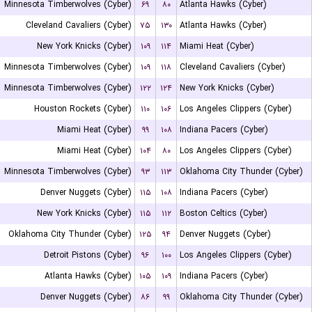
Minnesota Timberwolves (Cyber)
۶۹
۸۰
Atlanta Hawks (Cyber)
Cleveland Cavaliers (Cyber)
۷۵
۱۳۰
Atlanta Hawks (Cyber)
New York Knicks (Cyber)
۱۰۹
۱۱۴
Miami Heat (Cyber)
Minnesota Timberwolves (Cyber)
۱۰۹
۱۱۸
Cleveland Cavaliers (Cyber)
Minnesota Timberwolves (Cyber)
۱۲۲
۱۲۴
New York Knicks (Cyber)
Houston Rockets (Cyber)
۱۱۰
۱۰۶
Los Angeles Clippers (Cyber)
Miami Heat (Cyber)
۹۹
۱۰۸
Indiana Pacers (Cyber)
Miami Heat (Cyber)
۱۰۴
۸۰
Los Angeles Clippers (Cyber)
Minnesota Timberwolves (Cyber)
۹۳
۱۱۳
Oklahoma City Thunder (Cyber)
Denver Nuggets (Cyber)
۱۱۵
۱۰۸
Indiana Pacers (Cyber)
New York Knicks (Cyber)
۱۱۵
۱۱۲
Boston Celtics (Cyber)
Oklahoma City Thunder (Cyber)
۱۲۵
۹۴
Denver Nuggets (Cyber)
Detroit Pistons (Cyber)
۹۶
۱۰۰
Los Angeles Clippers (Cyber)
Atlanta Hawks (Cyber)
۱۰۵
۱۰۹
Indiana Pacers (Cyber)
Denver Nuggets (Cyber)
۸۶
۹۹
Oklahoma City Thunder (Cyber)