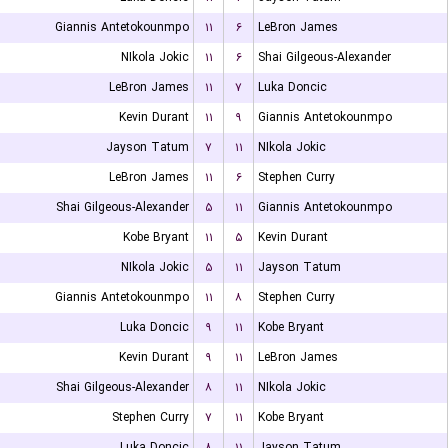
Giannis Antetokounmpo
۱۱
۶
LeBron James
NIkola Jokic
۱۱
۶
Shai Gilgeous-Alexander
LeBron James
۱۱
۷
Luka Doncic
Kevin Durant
۱۱
۹
Giannis Antetokounmpo
Jayson Tatum
۷
۱۱
NIkola Jokic
LeBron James
۱۱
۶
Stephen Curry
Shai Gilgeous-Alexander
۵
۱۱
Giannis Antetokounmpo
Kobe Bryant
۱۱
۵
Kevin Durant
NIkola Jokic
۵
۱۱
Jayson Tatum
Giannis Antetokounmpo
۱۱
۸
Stephen Curry
Luka Doncic
۹
۱۱
Kobe Bryant
Kevin Durant
۹
۱۱
LeBron James
Shai Gilgeous-Alexander
۸
۱۱
NIkola Jokic
Stephen Curry
۷
۱۱
Kobe Bryant
Luka Doncic
۸
۱۱
Jayson Tatum