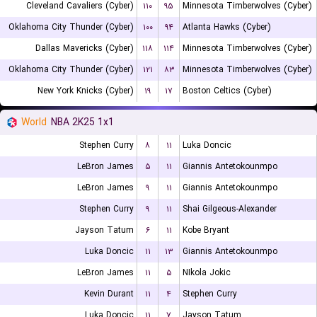
Cleveland Cavaliers (Cyber)
۱۱۰
۹۵
Minnesota Timberwolves (Cyber)
Oklahoma City Thunder (Cyber)
۱۰۰
۹۴
Atlanta Hawks (Cyber)
Dallas Mavericks (Cyber)
۱۱۸
۱۱۴
Minnesota Timberwolves (Cyber)
Oklahoma City Thunder (Cyber)
۱۲۱
۸۳
Minnesota Timberwolves (Cyber)
New York Knicks (Cyber)
۱۹
۱۷
Boston Celtics (Cyber)
World
NBA 2K25 1x1
Stephen Curry
۸
۱۱
Luka Doncic
LeBron James
۵
۱۱
Giannis Antetokounmpo
LeBron James
۹
۱۱
Giannis Antetokounmpo
Stephen Curry
۹
۱۱
Shai Gilgeous-Alexander
Jayson Tatum
۶
۱۱
Kobe Bryant
Luka Doncic
۱۱
۱۳
Giannis Antetokounmpo
LeBron James
۱۱
۵
NIkola Jokic
Kevin Durant
۱۱
۴
Stephen Curry
Luka Doncic
۱۱
۷
Jayson Tatum