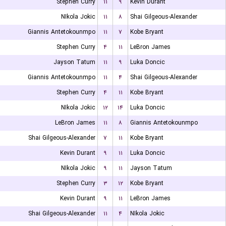
Stephen Curry
۱۱
۹
Kevin Durant
NIkola Jokic
۱۱
۸
Shai Gilgeous-Alexander
Giannis Antetokounmpo
۱۱
۷
Kobe Bryant
Stephen Curry
۴
۱۱
LeBron James
Jayson Tatum
۱۱
۹
Luka Doncic
Giannis Antetokounmpo
۱۱
۴
Shai Gilgeous-Alexander
Stephen Curry
۴
۱۱
Kobe Bryant
NIkola Jokic
۱۲
۱۴
Luka Doncic
LeBron James
۱۱
۸
Giannis Antetokounmpo
Shai Gilgeous-Alexander
۷
۱۱
Kobe Bryant
Kevin Durant
۹
۱۱
Luka Doncic
NIkola Jokic
۹
۱۱
Jayson Tatum
Stephen Curry
۳
۱۲
Kobe Bryant
Kevin Durant
۹
۱۱
LeBron James
Shai Gilgeous-Alexander
۱۱
۴
NIkola Jokic