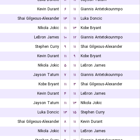
Kevin Durant
۶
۱۱
Giannis Antetokounmpo
Shai Gilgeous-Alexander
۱۳
۱۱
Luka Doncic
NIkola Jokic
۱۱
۱۳
Kobe Bryant
LeBron James
۱۰
۱۲
Giannis Antetokounmpo
Stephen Curry
۹
۱۱
Shai Gilgeous-Alexander
Kevin Durant
۱۱
۹
Kobe Bryant
NIkola Jokic
۵
۱۱
LeBron James
Jayson Tatum
۷
۱۱
Giannis Antetokounmpo
Kobe Bryant
۱۱
۳
Shai Gilgeous-Alexander
Kevin Durant
۴
۱۱
LeBron James
Jayson Tatum
۱۱
۱۳
NIkola Jokic
Luka Doncic
۱۳
۱۵
Stephen Curry
Shai Gilgeous-Alexander
۸
۱۱
Kevin Durant
NIkola Jokic
۷
۱۱
LeBron James