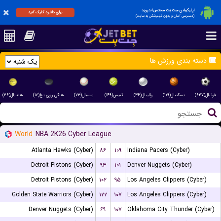
اپلیکیشن جت بت مختص اندروید
برای دانلود کلیک کنید
(دسترسی آسان و بدون فیلترشکن به سایت)
دسته بندی ورزش ها
فوتبال(۶۲۷)
بسکتبال(۱۰۹)
والیبال(۳۶)
تنیس(۱۴۹)
بیسبال(۷۳)
هاکی روی یخ(۱۷)
هندبال(۲۶)
World
NBA 2K26 Cyber League
Atlanta Hawks (Cyber)
۸۶
۱۰۹
Indiana Pacers (Cyber)
Detroit Pistons (Cyber)
۹۳
۱۰۱
Denver Nuggets (Cyber)
Detroit Pistons (Cyber)
۱۰۲
۹۵
Los Angeles Clippers (Cyber)
Golden State Warriors (Cyber)
۱۲۲
۱۰۷
Los Angeles Clippers (Cyber)
Denver Nuggets (Cyber)
۶۹
۱۰۷
Oklahoma City Thunder (Cyber)